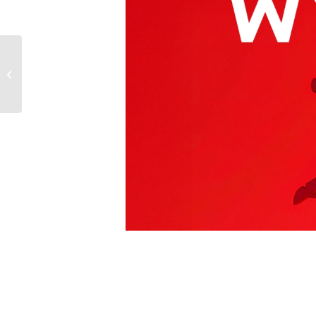
Poczuj swoją aurę z
Sinsay!