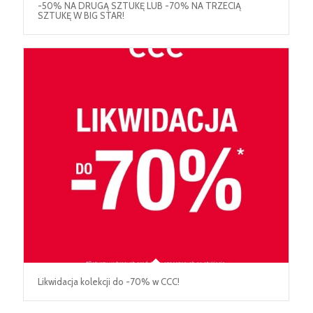
-50% NA DRUGĄ SZTUKĘ LUB -70% NA TRZECIĄ
SZTUKĘ W BIG STAR!
Likwidacja kolekcji do -70% w CCC!