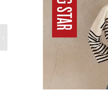
ZYSKAJ NA NOWY
SEZON -50% Z
DRUGIEGO
PRODUKTU* NA KARTĘ
PODARUNKOWA