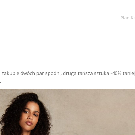
Plan K
kupie dwóch par spodni, druga tańsza sztuka -40% taniej.
.