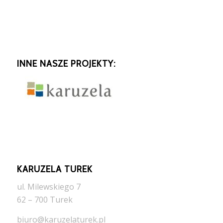
INNE NASZE PROJEKTY:
KARUZELA TUREK
ul. Milewskiego 7
62 – 700 Turek
biuro@karuzelaturek.pl